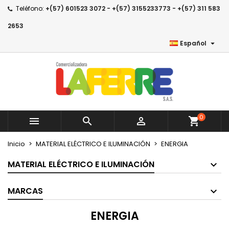
Teléfono:
+(57) 601523 3072 - +(57) 3155233773 - +(57) 311 583
×
×
×
×
Añadir a la lista de deseos
((modalTitle))
Crear lista de deseos
Iniciar sesión
2653

Español
Crear nueva lista
add_circle_outline
((confirmMessage))
Debe iniciar sesión para guardar productos en su
Nombre de la lista de deseos
lista de deseos.
((cancelText))
((modalDeleteText))
Cancelar
Iniciar sesión
Cancelar
Crear lista de deseos
0



shopping_cart
Inicio
MATERIAL ELÉCTRICO E ILUMINACIÓN
ENERGIA
MATERIAL ELÉCTRICO E ILUMINACIÓN
MARCAS
ENERGIA