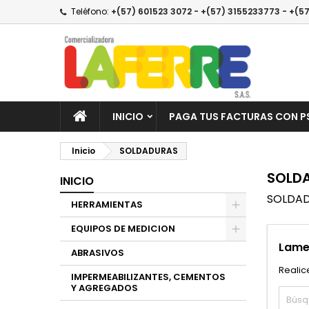
Teléfono:
+(57) 601523 3072 - +(57) 3155233773 - +(57
A
(
C
I
add_circle_outline
((
De
No
INICIO
PAGA TUS FACTURAS CON P
Inicio
SOLDADURAS
SOLD
INICIO
SOLDA
HERRAMIENTAS
EQUIPOS DE MEDICION
Lame
ABRASIVOS
Realic
IMPERMEABILIZANTES, CEMENTOS
Y AGREGADOS