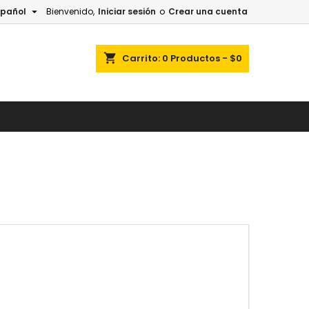

spañol
Bienvenido,
Iniciar sesión
o
Crear una cuenta
×
×
×
×
shopping_cart
Carrito:
0
Productos - $0
)
n
s