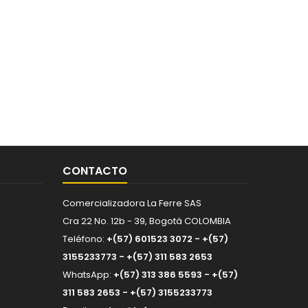
CONTACTO
Comercializadora La Ferre SAS
Cra 22 No. 12b - 39, Bogotá COLOMBIA
Teléfono:
+(57) 601523 3072 - +(57)
3155233773 - +(57) 311 583 2653
WhatsApp:
+(57) 313 386 5593 - +(57)
311 583 2653 - +(57) 3155233773