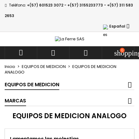
Teléfono:
+(57) 601523 3072 - +(57) 3155233773 - +(57) 311 583
Añadir a la lista de deseos
((modalTitle))
((title))
Iniciar sesión
2653

Español
((confirmMessage))
Debe iniciar sesión para guardar productos en su lista de
((label))
deseos.
add_circle_
Crear nueva li
((cancelText))
((modalDeleteText))
0



shoppin
((cancelText))
((loginText))
((cancelText))
((createText))
Inicio
EQUIPOS DE MEDICION
EQUIPOS DE MEDICION
ANALOGO
EQUIPOS DE MEDICION
MARCAS
EQUIPOS DE MEDICION ANALOGO
Lamentamos las molestias.