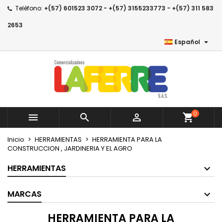
Teléfono:
+(57) 601523 3072 - +(57) 3155233773 - +(57) 311 583
×
×
×
×
Añadir a la lista de deseos
((modalTitle))
Crear lista de deseos
Iniciar sesión
2653

Español
Crear nueva lista
add_circle_outline
((confirmMessage))
Debe iniciar sesión para guardar productos en su
Nombre de la lista de deseos
lista de deseos.
((cancelText))
((modalDeleteText))
Cancelar
Iniciar sesión
Cancelar
Crear lista de deseos
0



shopping_cart
Inicio
HERRAMIENTAS
HERRAMIENTA PARA LA
CONSTRUCCION , JARDINERIA Y EL AGRO
HERRAMIENTAS
MARCAS
HERRAMIENTA PARA LA