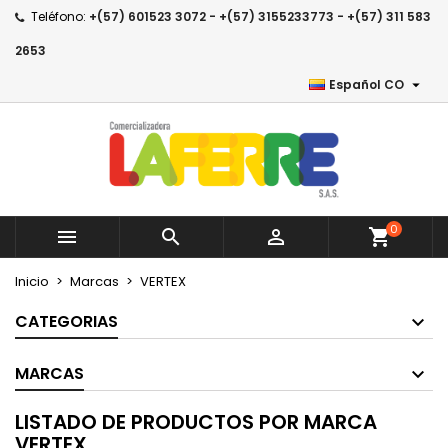
Teléfono:
+(57) 601523 3072 - +(57) 3155233773 - +(57) 311 583
×
×
×
×
Añadir a la lista de deseos
((modalTitle))
Crear lista de deseos
Entrar
2653

Español CO
Create new list
add_circle_outline
((confirmMessage))
Debe iniciar sesión para guardar productos en su
Nombre de la lista de deseos
lista de deseos.
((cancelText))
((modalDeleteText))
Cancelar
Entrar
Cancelar
Crear lista de deseos
0



shopping_cart
Inicio
Marcas
VERTEX
CATEGORIAS
MARCAS
LISTADO DE PRODUCTOS POR MARCA
VERTEX