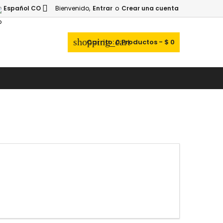

Español CO
Bienvenido,
Entrar
o
Crear una cuenta
×
×
×
×
shopping_cart
Carrito:
0
Productos - $ 0
_outline
ist
)
)
)