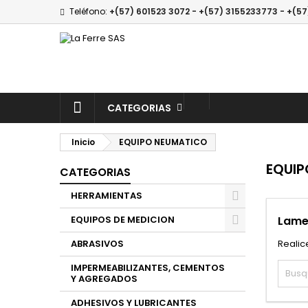
Teléfono:
+(57) 601523 3072 - +(57) 3155233773 - +(57
A
(
(
E
((
De
((l
CATEGORIAS
Inicio
EQUIPO NEUMATICO
EQUIP
CATEGORIAS
HERRAMIENTAS
EQUIPOS DE MEDICION
Lame
ABRASIVOS
Realic
IMPERMEABILIZANTES, CEMENTOS
Y AGREGADOS
ADHESIVOS Y LUBRICANTES