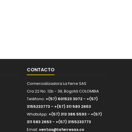
CONTACTO
Comercializadora La Ferre SAS
Cra 22 No. 12b - 39, Bogotá COLOMBIA
Teléfono:
+(57) 601523 3072 - +(57)
3155233773 - +(57) 311 583 2653
WhatsApp:
+(57) 313 386 5593 - +(57)
311 583 2653 - +(57) 3155233773
Email:
ventas@laferresas.co