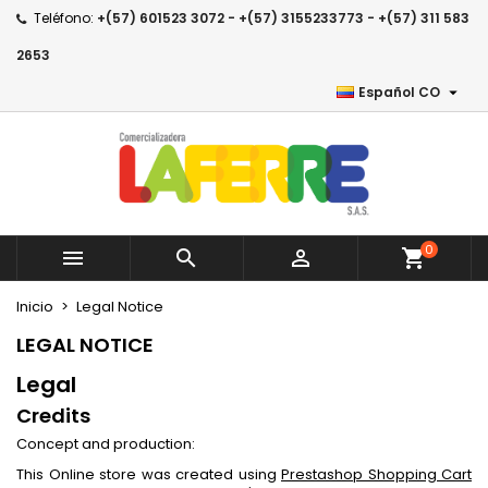
Teléfono:
+(57) 601523 3072 - +(57) 3155233773 - +(57) 311 583
×
×
×
×
Añadir a la lista de deseos
((modalTitle))
Crear lista de deseos
Entrar
2653

Español CO
Create new list
add_circle_outline
((confirmMessage))
Debe iniciar sesión para guardar productos en su
Nombre de la lista de deseos
lista de deseos.
((cancelText))
((modalDeleteText))
Cancelar
Entrar
Cancelar
Crear lista de deseos
0



shopping_cart
Inicio
Legal Notice
LEGAL NOTICE
Legal
Credits
Concept and production:
This Online store was created using
Prestashop Shopping Cart