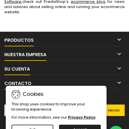
Software
,check out PrestaShop's
ecommerce blog
for news
and advices about selling online and running your ecommerce
website.

PRODUCTOS

NUESTRA EMPRESA

SU CUENTA

CONTACTO
Cookies
BOLETÍN
This shop uses cookies to improve your
browsing experience.
For more information, see our
Privacy Policy
.