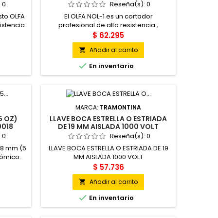
:
0
Reseña(s):
0
sto OLFA
El OLFA NOL-1 es un cortador
istencia
profesional de alta resistencia ,
 de la
diseñado para trabajos exigentes que
$ 62.295
iento
requieren precisión y durabilidad. Este
Añadir al carrito

re libre.
modelo es reconocido por por su
acero
excelente calidad y ergonomia, siendo

En inventario
, estas
ideal para corte de materiales como
están
cartón, plástico, cuero, vinilo, papel
ara la
tapiz y entro otros.
. Su...
MARCA:
TRAMONTINA
5 OZ)
LLAVE BOCA ESTRELLA O ESTRIADA
0018
DE 19 MM AISLADA 1000 VOLT
:
0
Reseña(s):
0
 18 mm (5
LLAVE BOCA ESTRELLA O ESTRIADA DE 19
nómico.
MM AISLADA 1000 VOLT
ntería,
$ 57.736
 en el
Añadir al carrito


En inventario