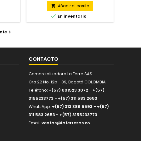
mantenimiento y bricolaje en el hogar
Añadir al carrito

o taller.

En inventario
nte

CONTACTO
Comercializadora La Ferre SAS
Cra 22 No. 12b - 39, Bogotá COLOMBIA
Teléfono:
+(57) 601523 3072 - +(57)
3155233773 - +(57) 311 583 2653
WhatsApp:
+(57) 313 386 5593 - +(57)
311 583 2653 - +(57) 3155233773
Email:
ventas@laferresas.co