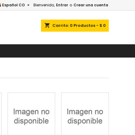

Español CO
Bienvenido,
Entrar
o
Crear una cuenta
×
×
×
×
shopping_cart
Carrito:
0
Productos - $ 0
ist
)
)
)