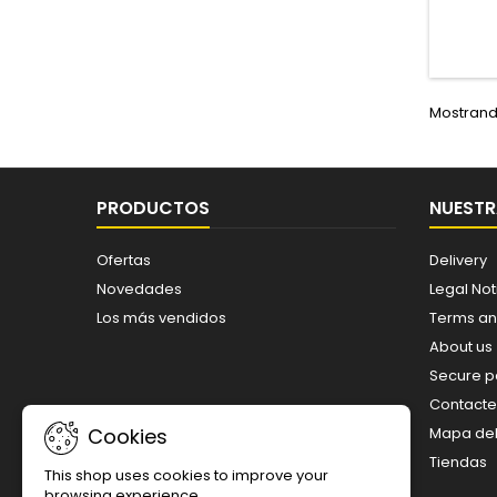
dise
resis
exigen
de ho
tipo 
gran
Mostrando
PRODUCTOS
NUESTR
Ofertas
Delivery
Novedades
Legal Not
Los más vendidos
Terms an
About us
Secure 
Contacte
Mapa del 
Cookies
Tiendas
This shop uses cookies to improve your
browsing experience.