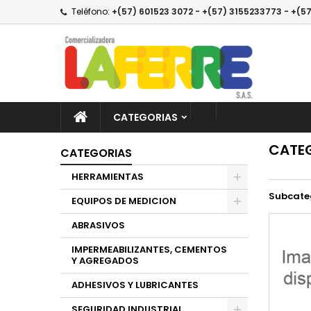
Teléfono:
+(57) 601523 3072 - +(57) 3155233773 - +(57
A
(
(
E
((
De
((l
CATEGORIAS
CATE
CATEGORIAS
HERRAMIENTAS
Subcate
EQUIPOS DE MEDICION
ABRASIVOS
IMPERMEABILIZANTES, CEMENTOS
Y AGREGADOS
ADHESIVOS Y LUBRICANTES
SEGURIDAD INDUSTRIAL