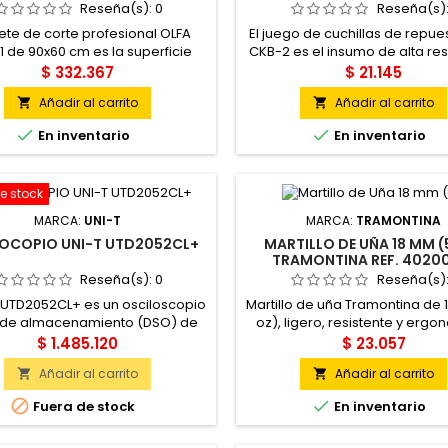
Reseña(s):
0
Reseña(s)
pete de corte profesional OLFA
El juego de cuchillas de repue
 de 90x60 cm es la superficie
CKB-2 es el insumo de alta res
tora de gran formato definitiva
definitivo para profesionales
$ 332.367
$ 21.145
 talleres creativos, diseño y
marroquinería, el mantenim
Añadir al carrito
Añadir al carrito


ión en Colombia. Fabricado en
industrial y las actividades al ai
 con tecnología avanzada de
Fabricadas en Japón con 


En inventario
En inventario
icatrización (self-healing), su
inoxidable de grado superior
uctura de tres capas de PVC
robustas hojillas enterizas 
 absorbe las incisiones de las
diseñadas exclusivamente p
e stock
llas, cerrando las ranuras al...
navaja de artesanía OLFA CK-2
MARCA:
UNI-T
MARCA:
TRAMONTINA
OCOPIO UNI-T UTD2052CL+
MARTILLO DE UÑA 18 MM (
TRAMONTINA REF. 4020
Reseña(s):
0
Reseña(s)
T UTD2052CL+ es un osciloscopio
Martillo de uña Tramontina de
l de almacenamiento (DSO) de
oz), ligero, resistente y ergo
remesa, diseñado como una
Ideal para trabajos de carpi
$ 1.485.120
$ 23.057
amienta de uso general para
reparación y mantenimiento
Añadir al carrito
Añadir al carrito


atorios, entornos educativos y
hogar o taller.
es de reparación. El UTD2052CL+


Fuera de stock
En inventario
sciloscopio de 2 canales con un
o de banda de 50 MHz y una