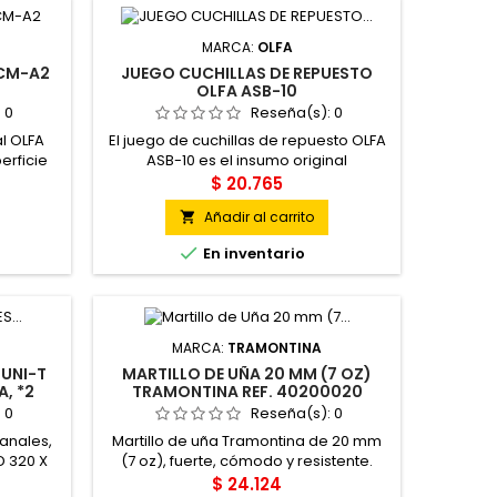
MARCA:
OLFA
 CM-A2
JUEGO CUCHILLAS DE REPUESTO
OLFA ASB-10
:
0
Reseña(s):
0
al OLFA
El juego de cuchillas de repuesto OLFA
erficie
ASB-10 es el insumo original
rmedio
indispensable para mantener el
$ 20.765
señadores
rendimiento al máximo en tus
Añadir al carrito

icado en
herramientas de corte de 9 mm.
logía de
Fabricadas en Japón bajo los más

En inventario
ng), su
estrictos estándares metalúrgicos,
capas de
estas hojillas de acero al carbono de
be las
alta calidad ofrecen un filo inicial
...
excepcionalmente agudo y una
resistencia superior al...
MARCA:
TRAMONTINA
 UNI-T
MARTILLO DE UÑA 20 MM (7 OZ)
, *2
TRAMONTINA REF. 40200020
:
0
Reseña(s):
0
anales,
Martillo de uña Tramontina de 20 mm
D 320 X
(7 oz), fuerte, cómodo y resistente.
 14
Ideal para trabajos de carpintería,
$ 24.124