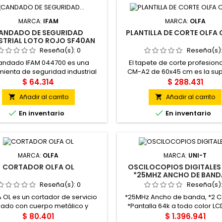
cia de muestreo en tiempo real
MSa/s. Su característica más...
MARCA:
IFAM
MARCA:
OLFA
ANDADO DE SEGURIDAD
PLANTILLA DE CORTE OLFA
STRIAL LOTO ROJO SF40AN
IFAM | ARCO DE ACERO
Reseña(s):
0
Reseña(s)
candado IFAM 044700 es una
El tapete de corte profesion
ienta de seguridad industrial
CM-A2 de 60x45 cm es la sup
sencial. Su cuerpo de polmero
protectora de formato inte
$ 64.314
$ 288.431
alta resistencia, en un llamativo
preferida por estudiantes, di
Añadir al carrito
Añadir al carrito


rojo, es no conductor y soporta
y talleres de confección. Fabr
tos, rayos UV y temperaturas
Japón con la exclusiva tecno


En inventario
En inventario
as. El arco, fabricado en acero
autocicatrización (self-heali
do, ofrece gran resistencia a
estructura sándwich de tres 
tes y apalancamientos. Este
PVC de alta densidad absor
o cuenta con un sistema de...
incisiones de las cuchillas,
MARCA:
OLFA
MARCA:
UNI-T
CORTADOR OLFA OL
OSCILOCOPIOS DIGITALES
*25MHZ ANCHO DE BANDA
CANALES
Reseña(s):
0
Reseña(s)
A OL es un cortador de servicio
*25MHz Ancho de banda, *2 C
ado con cuerpo metálico y
*Pantalla 64k a todo color LC
ñadura antideslizante. Está
240, *Tiempo de subida ?
$ 80.401
$ 1.396.941